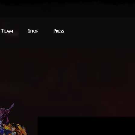
Team
Team
Shop
Shop
Press
Press