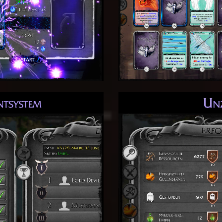
Wissensdatenbank um st
Wissen bei Monstern vers
Egal was du machst, d
Kategorien für deine ta
Embleme sondern wirst au