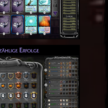
ets den Überblick zu behalten. Höheres
chafft dir zusätzliche Vorteile im Kampf.
as Erfolgssystem belohnt dich in allen
pferen Taten. Du erhältst nicht nur edle
ch mit Fähigkeitskarten sowie Kartenpacks
entlohnt.