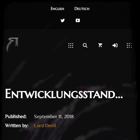
English
Deutsch
Twitter
YouTube
Entwicklungsstand…
September 11, 2018
Published:
September 11, 2018
Written by:
Lord Devil